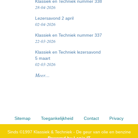
Klassiek en Techniek nummer 338
28-04-2026
Lezersavond 2 april
02-04-2026
Klassiek en Techniek nummer 337
22-03-2026
Klassiek en Techniek lezersavond
5 maart
02-03-2026
Nieuws
Meer…
-
Sitemap
Toegankelijkheid
Contact
Privacy
Sinds ©1997 Klassiek & Techniek - De geur van olie en benzine
Powered by Lapis IT