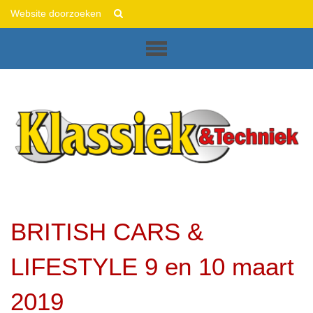
This
Zoek
is
Geavanceerd
Sliced
zoeken...
Diazo
Plone
Theme
BRITISH CARS &
LIFESTYLE 9 en 10 maart
2019