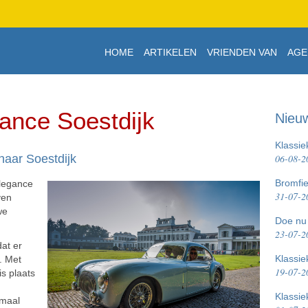
HOME
ARTIKELEN
VRIENDEN VAN
AGE
ance Soestdijk
Nieu
Klassie
naar Soestdijk
06-08-2
Bromfi
Elegance
31-07-2
ven
we
Doe nu 
23-07-2
dat er
Klassi
. Met
19-07-2
s plaats
Klassie
emaal