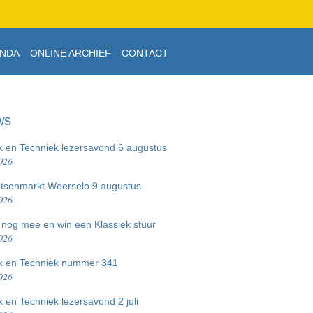
Persoonlijke
Inloggen
hulpmiddelen
NDA
ONLINE ARCHIEF
CONTACT
ws
k en Techniek lezersavond 6 augustus
026
etsenmarkt Weerselo 9 augustus
026
nog mee en win een Klassiek stuur
026
ek en Techniek nummer 341
026
k en Techniek lezersavond 2 juli