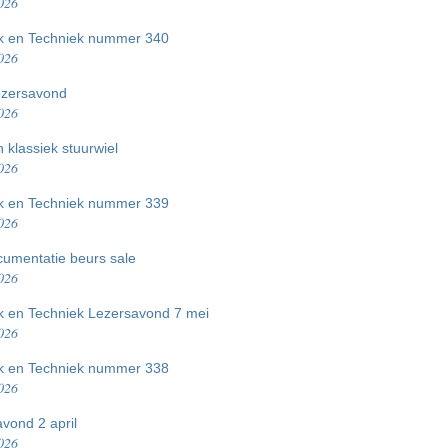
026
ek en Techniek nummer 340
026
lezersavond
026
 klassiek stuurwiel
026
ek en Techniek nummer 339
026
umentatie beurs sale
026
k en Techniek Lezersavond 7 mei
026
ek en Techniek nummer 338
026
vond 2 april
026