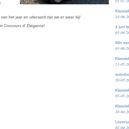
01-07-2
e
Klassi
24-06-2
van het jaar en uiteraard zijn we er weer bij!
het Concours d' Elegance!
4 juni 
03-06-2
Win een
03-06-2
Klassi
23-05-2
autodoc
20-05-2
Klassie
05-05-2
Klassi
28-04-2
Lezersa
02-04-2