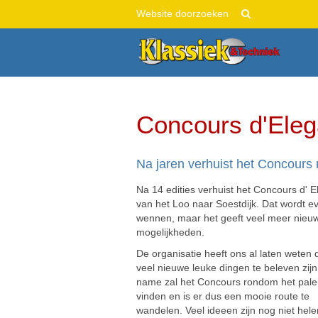
This
Zoek
is
Geavanceerd
Sliced
zoeken...
Diazo
Plone
Theme
Concours d'Eleg
Na jaren verhuist het Concours 
Na 14 edities verhuist het Concours d' 
van het Loo naar Soestdijk. Dat wordt e
wennen, maar het geeft veel meer nieu
mogelijkheden.
De organisatie heeft ons al laten weten 
veel nieuwe leuke dingen te beleven zijn
name zal het Concours rondom het palei
vinden en is er dus een mooie route te
wandelen. Veel ideeen zijn nog niet hel