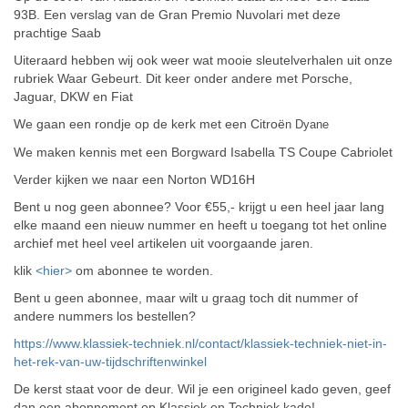
93B. Een verslag van de Gran Premio Nuvolari met deze
prachtige Saab
Uiteraard hebben wij ook weer wat mooie sleutelverhalen uit onze
rubriek Waar Gebeurt. Dit keer onder andere met Porsche,
Jaguar, DKW en Fiat
We gaan een rondje op de kerk met een Citroë
n Dyane
We maken kennis met een Borgward Isabella TS Coupe Cabriolet
Verder kijken we naar een Norton WD16H
Bent u nog geen abonnee? Voor €55,- krijgt u een heel jaar lang
elke maand een nieuw nummer en heeft u toegang tot het online
archief met heel veel artikelen uit voorgaande jaren.
klik
<hier>
om abonnee te worden.
Bent u geen abonnee, maar wilt u graag toch dit nummer of
andere nummers los bestellen?
https://www.klassiek-techniek.nl/contact/klassiek-techniek-niet-in-
het-rek-van-uw-tijdschriftenwinkel
De kerst staat voor de deur. Wil je een origineel kado geven, geef
dan een abonnement op Klassiek en Techniek kado!