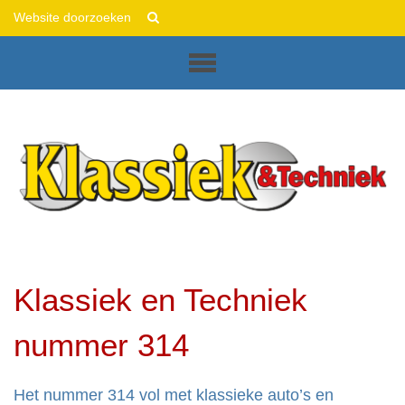
This
Zoek
is
Geavanceerd
Sliced
zoeken...
Diazo
Plone
Theme
Klassiek en Techniek
nummer 314
Het nummer 314 vol met klassieke auto’s en