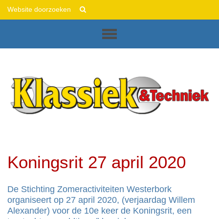
This
Zoek
is
Geavanceerd
Sliced
zoeken...
Diazo
Plone
Theme
Koningsrit 27 april 2020
De Stichting Zomeractiviteiten Westerbork
organiseert op 27 april 2020, (verjaardag Willem
Alexander) voor de 10e keer de Koningsrit, een