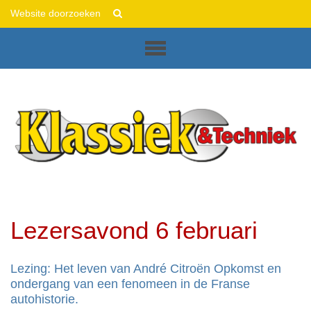
This
Zoek
is
Geavanceerd
Sliced
zoeken...
Diazo
Plone
Theme
Lezersavond 6 februari
Lezing: Het leven van André Citroën Opkomst en
ondergang van een fenomeen in de Franse
autohistorie.